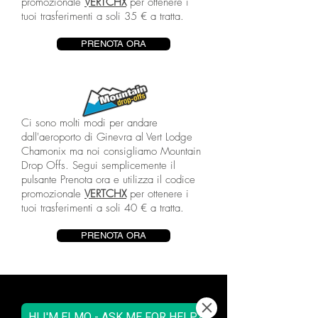
promozionale
VERTCHX
per ottenere i
tuoi trasferimenti a soli 35 € a tratta.
PRENOTA ORA
Ci sono molti modi per andare
dall'aeroporto di Ginevra al Vert Lodge
Chamonix ma noi consigliamo Mountain
Drop Offs. Segui semplicemente il
pulsante Prenota ora e utilizza il codice
promozionale
VERTCHX
per ottenere i
tuoi trasferimenti a soli 40 € a tratta.
PRENOTA ORA