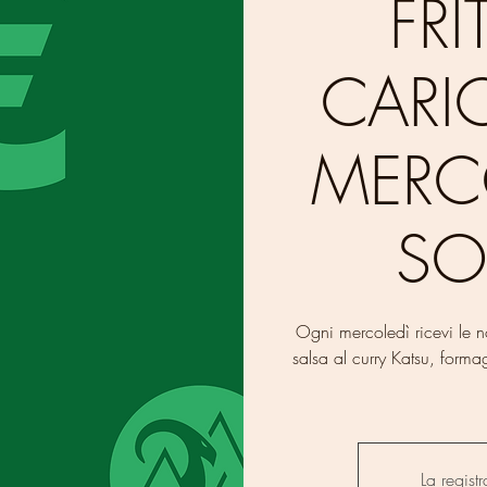
FRI
CARI
MERC
SO
Ogni mercoledì ricevi le nos
salsa al curry Katsu, form
La regist