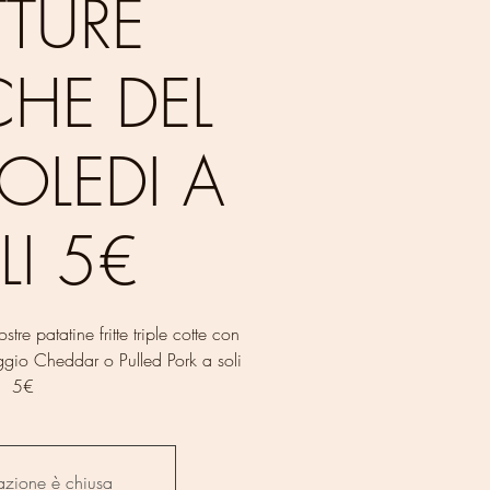
TTURE
CHE DEL
OLEDI A
LI 5€
tre patatine fritte triple cotte con
aggio Cheddar o Pulled Pork a soli
5€
razione è chiusa