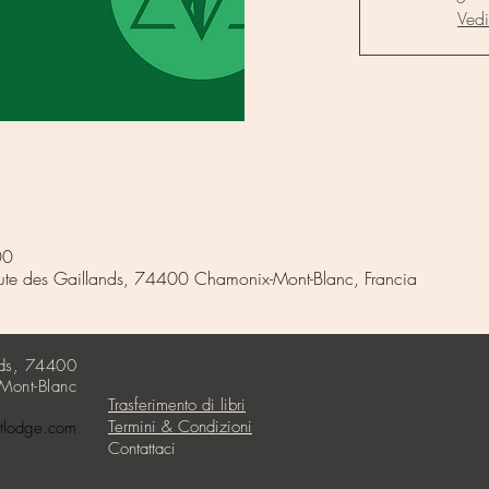
Vedi
00
e des Gaillands, 74400 Chamonix-Mont-Blanc, Francia
nds, 74400
Mont-Blanc
Trasferimento di libri
Termini & Condizioni
rtlodge.com
Contattaci