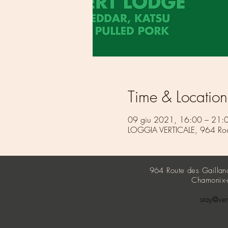
Time & Location
09 giu 2021, 16:00 – 21:
LOGGIA VERTICALE, 964 Rout
964 Route des Gailla
Chamonix-
stay@ve